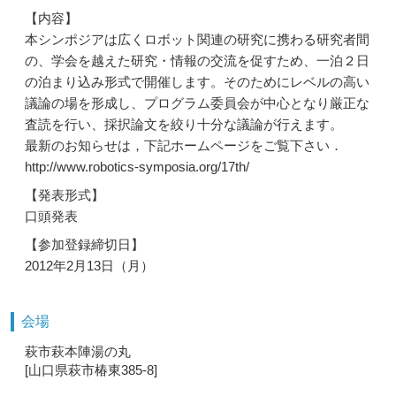
【内容】
本シンポジアは広くロボット関連の研究に携わる研究者間
の、学会を越えた研究・情報の交流を促すため、一泊２日
の泊まり込み形式で開催します。そのためにレベルの高い
議論の場を形成し、プログラム委員会が中心となり厳正な
査読を行い、採択論文を絞り十分な議論が行えます。
最新のお知らせは，下記ホームページをご覧下さい．
http://www.robotics-symposia.org/17th/
【発表形式】
口頭発表
【参加登録締切日】
2012年2月13日（月）
会場
萩市萩本陣湯の丸
[山口県萩市椿東385-8]