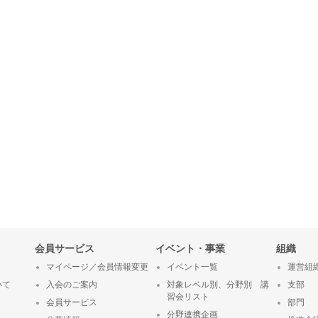
会員サービス
イベント・事業
組織
マイページ／会員情報変更
イベント一覧
運営組
いて
入会のご案内
対象レベル別、分野別 講
支部
習会リスト
会員サービス
部門
分野連携企画