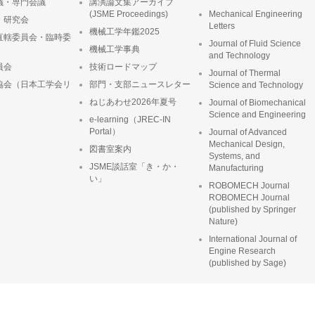
議・専門会議
講演論文集アーカイブ
(JSME Proceedings)
Mechanical Engineering
・研究会
Letters
機械工学年鑑2025
直轄委員会・臨時委
Journal of Fluid Science
機械工学事典
and Technology
員会
技術ロードマップ
Journal of Thermal
協会（日本工学会リ
部門・支部ニュースレター
Science and Technology
ねじあわせ2026年夏号
Journal of Biomechanical
Science and Engineering
e-learning（JREC-IN
Portal）
Journal of Advanced
Mechanical Design,
図書室案内
Systems, and
JSME談話室「き・か・
Manufacturing
い」
ROBOMECH Journal
ROBOMECH Journal
(published by Springer
Nature)
International Journal of
Engine Research
(published by Sage)