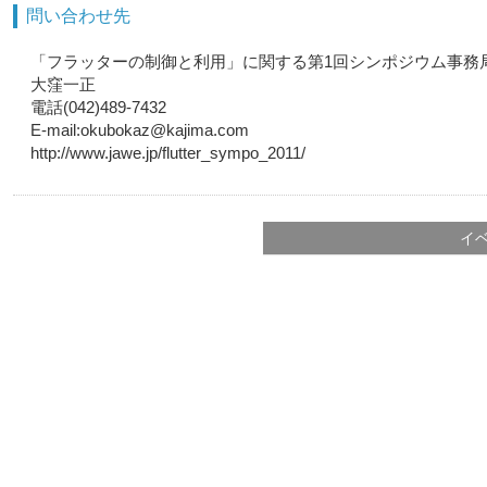
問い合わせ先
「フラッターの制御と利用」に関する第1回シンポジウム事務局
大窪一正
電話(042)489-7432
E-mail:okubokaz@kajima.com
http://www.jawe.jp/flutter_sympo_2011/
イ