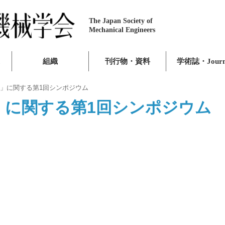
The Japan Society of
Mechanical Engineers
組織
刊行物・資料
学術誌・Journ
」に関する第1回シンポジウム
」に関する第1回シンポジウム