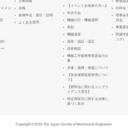
公募情報
推進会
【イベント企画者の方へ】
ートメン
会報
分科会
年次大会
各種申込・届出・証明
理事会
宣言
機械の日・機械週間
員会
よくある質問
表彰
事業委
ト
機械遺産
関連学
ンク）
規約
資格・認証・認定
シー
技術相談
機械工学振興事業資金の公
募
共催・協賛・後援について
【安全保障貿易管理につい
て】
【競争法に関わるコンプラ
イアンス宣言】
特定商取引に関する法律に
基づく表示
Copyright ©2026 The Japan Society of Mechanical Engineers.