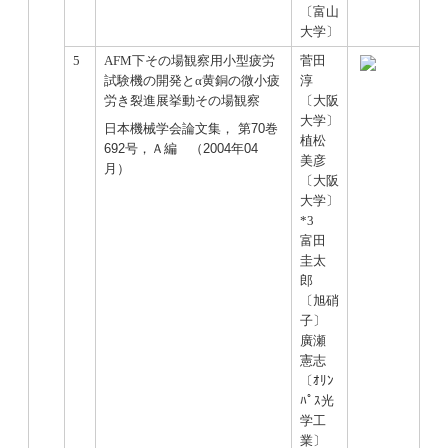
〔富山
大学〕
5
AFM下その場観察用小型疲労
菅田
試験機の開発とα黄銅の微小疲
淳
労き裂進展挙動その場観察
〔大阪
大学〕
日本機械学会論文集， 第70巻
植松
692号，Ａ編 （2004年04
美彦
月）
〔大阪
大学〕
*3
富田
圭太
郎
〔旭硝
子〕
廣瀬
憲志
〔ｵﾘﾝ
ﾊﾟｽ光
学工
業〕