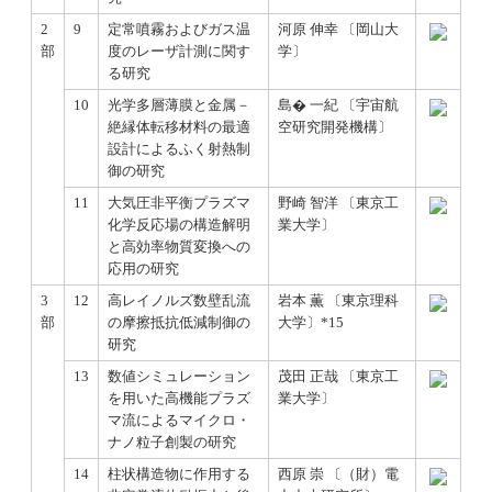
2
9
定常噴霧およびガス温
河原 伸幸 〔岡山大
部
度のレーザ計測に関す
学〕
る研究
10
光学多層薄膜と金属－
島� 一紀 〔宇宙航
絶縁体転移材料の最適
空研究開発機構〕
設計によるふく射熱制
御の研究
11
大気圧非平衡プラズマ
野崎 智洋 〔東京工
化学反応場の構造解明
業大学〕
と高効率物質変換への
応用の研究
3
12
高レイノルズ数壁乱流
岩本 薫 〔東京理科
部
の摩擦抵抗低減制御の
大学〕*15
研究
13
数値シミュレーション
茂田 正哉 〔東京工
を用いた高機能プラズ
業大学〕
マ流によるマイクロ・
ナノ粒子創製の研究
14
柱状構造物に作用する
西原 崇 〔（財）電