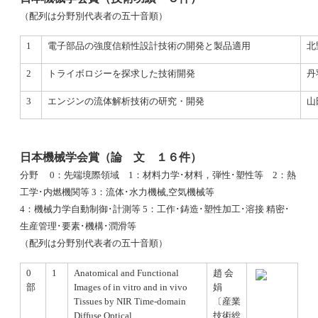
（配列は分野別代表者の五十音順）
1
電子部品の強度信頼性設計技術の開発と製品適用
北
2
トライボロジーを探求した技術開発
丹
3
エンジンの流体解析技術の研究・開発
山
日本機械学会賞（論 文 １６件）
分野 0：先端境際領域 1：材料力学･材料，弾性･塑性等 2：熱
工学･内燃機関等 3：流体･水力機械,空気機械等
4：機械力学自動制御･計測等 5：工作･鋳造･塑性加工･溶接 精密･
生産管理･要素･機構･潤滑等
（配列は分野別代表者の五十音順）
0
1
Anatomical and Functional
趙 会
部
Images of in vitro and in vivo
娟
Tissues by NIR Time-domain
〔産業
Diffuse Optical
技術総