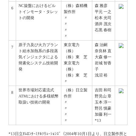
NC旋盤におけるビル
（株）森精機
森 雅彦
6
トインモータ・タレッ
製作所
平元 一之
トの開発
〃
松本 光司
〃
酒井 茂次
〃
石黒 春樹
〃
原子力及び火力プラン
東京電力
森 治嗣
7
ト給水加熱系の多段蒸
（株）
奈良林 直
気インジェクタによる
（株）東 芝
大森 修一
簡素化システム技術開
東京電力
岩城 智香
発
（株）
子
（株）東 芝
浅沼 裕
〃
世界市場対応還流式
（株）日立製
吉田 和司
8
ATMにおける多様紙幣
作所
野見山 章
取扱い技術の開発
〃
玉本 淳一
〃
野呂 慎豪
〃
加藤 利一
〃
*13
*13日立ｵﾑﾛﾝﾀｰﾐﾅﾙｿﾘｭｰｼｮﾝｽﾞ（2004年10月1日より、日立製作所と