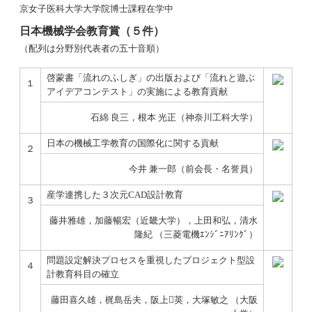
京女子医科大学大学院博士課程在学中
日本機械学会教育賞（５件）
（配列は分野別代表者の五十音順）
啓蒙書「流れのふしぎ」の出版および「流れと遊ぶ
１
アイデアコンテスト」の実施による教育貢献
石綿 良三，根本 光正（神奈川工科大学）
日本の機械工学教育の国際化に関する貢献
２
今井 兼一郎（前会長・名誉員）
産学連携した３次元CAD設計教育
３
藤井雅雄，加藤暢宏（近畿大学），上田和弘，清水
隆紀 （三菱電機ｴﾝｼﾞﾆｱﾘﾝｸﾞ）
問題設定解決プロセスを重視したプロジェクト型設
４
計教育科目の確立
藤田喜久雄，梶島岳夫，阪上英，大塚敏之 （大阪