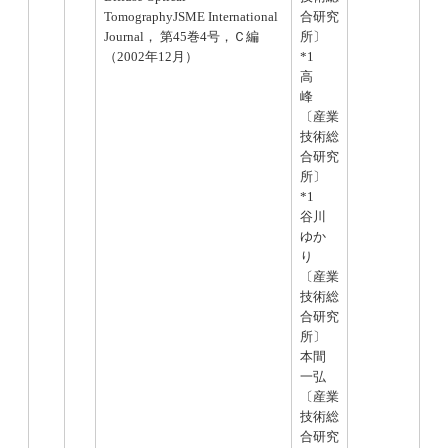
TomographyJSME International
合研究
Journal， 第45巻4号，Ｃ編
所〕
（2002年12月）
*1
高
峰
〔産業
技術総
合研究
所〕
*1
谷川
ゆか
り
〔産業
技術総
合研究
所〕
本間
一弘
〔産業
技術総
合研究