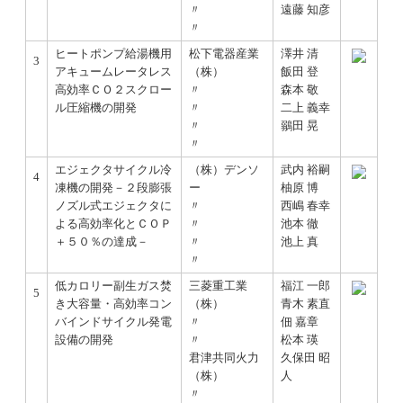
〃
遠藤 知彦
〃
ヒートポンプ給湯機用
松下電器産業
澤井 清
3
アキュームレータレス
（株）
飯田 登
高効率ＣＯ２スクロー
〃
森本 敬
ル圧縮機の開発
〃
二上 義幸
〃
鶸田 晃
〃
エジェクタサイクル冷
（株）デンソ
武内 裕嗣
4
凍機の開発－２段膨張
ー
柚原 博
ノズル式エジェクタに
〃
西嶋 春幸
よる高効率化とＣＯＰ
〃
池本 徹
＋５０％の達成－
〃
池上 真
〃
低カロリー副生ガス焚
三菱重工業
福江 一郎
5
き大容量・高効率コン
（株）
青木 素直
バインドサイクル発電
〃
佃 嘉章
設備の開発
〃
松本 瑛
君津共同火力
久保田 昭
（株）
人
〃