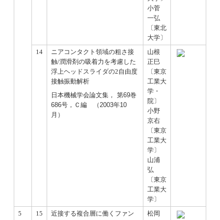
小菅
一弘
〔東北
大学〕
14
ニアコンタクト領域の粗さ接
山根
触/潤滑剤の吸着力を考慮した
正巳
浮上ヘッドスライダの2自由度
〔東京
接触振動解析
工業大
学・
日本機械学会論文集， 第69巻
院〕
686号，Ｃ編 （2003年10
小野
月）
京右
〔東京
工業大
学〕
山浦
弘
〔東京
工業大
学〕
5
15
近接する複合層に働くファン
松岡