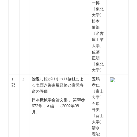
一博
〔東北
大学〕
松本
健郎
〔名古
屋工業
大学〕
佐藤
正明
〔東北
大学〕
1
3
繰返し転がりすべり接触によ
五嶋
部
る表面き裂進展経路と疲労寿
孝仁
命の評価
〔富山
大学〕
日本機械学会論文集， 第68巻
石原
672号，Ａ編 （2002年08
外美
月）
〔富山
大学〕
清水
理能