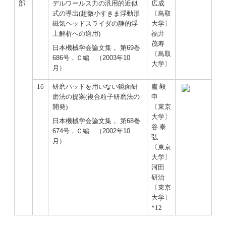
部
デルワールス力の汎用的近似
広成
式の導出(超微小すきま浮動形
〔鳥取
磁気ヘッドスライダの静的浮
大学〕
上解析への適用)
福井
茂寿
日本機械学会論文集， 第69巻
〔鳥取
686号，Ｃ編 （2003年10
大学〕
月）
16
研磨パッドを用いない鏡面研
盧 毅
磨法の提案(複合粒子研磨法の
申
開発)
〔東京
大学〕
日本機械学会論文集， 第68巻
谷 泰
674号，Ｃ編 （2002年10
弘
月）
〔東京
大学〕
河田
研治
〔東京
大学〕
*12