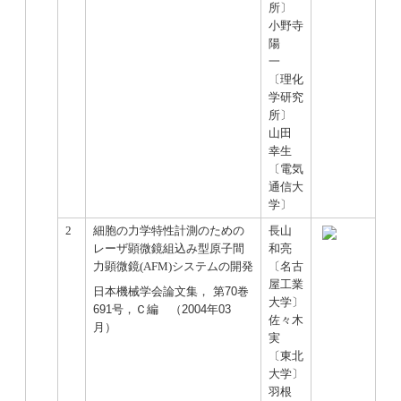
所〕
小野寺
陽
一
〔理化
学研究
所〕
山田
幸生
〔電気
通信大
学〕
2
細胞の力学特性計測のための
長山
レーザ顕微鏡組込み型原子間
和亮
力顕微鏡(AFM)システムの開発
〔名古
屋工業
日本機械学会論文集， 第70巻
大学〕
691号，Ｃ編 （2004年03
佐々木
月）
実
〔東北
大学〕
羽根