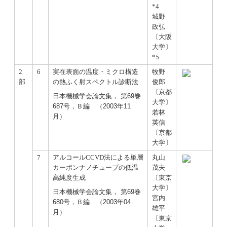
*4
城野
政弘
〔大阪
大学〕
*5
2
6
実在表面の温度・ミクロ構造
牧野
部
の熱ふく射スペクトル診断法
俊郎
〔京都
日本機械学会論文集， 第69巻
大学〕
687号，Ｂ編 （2003年11
若林
月）
英信
〔京都
大学〕
7
アルコールCCVD法による単層
丸山
カーボンナノチューブの低温
茂夫
高純度生成
〔東京
大学〕
日本機械学会論文集， 第69巻
宮内
680号，Ｂ編 （2003年04
雄平
月）
〔東京