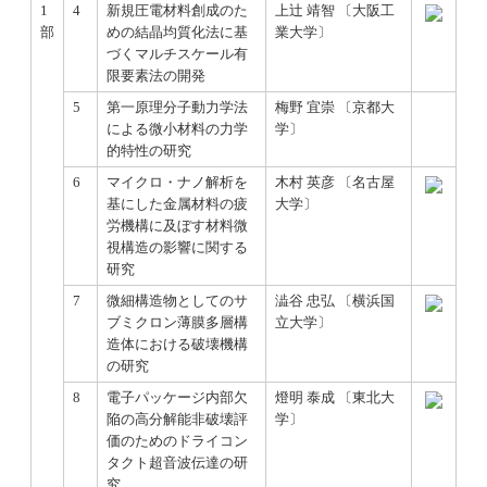
1
4
新規圧電材料創成のた
上辻 靖智 〔大阪工
部
めの結晶均質化法に基
業大学〕
づくマルチスケール有
限要素法の開発
5
第一原理分子動力学法
梅野 宜崇 〔京都大
による微小材料の力学
学〕
的特性の研究
6
マイクロ・ナノ解析を
木村 英彦 〔名古屋
基にした金属材料の疲
大学〕
労機構に及ぼす材料微
視構造の影響に関する
研究
7
微細構造物としてのサ
澁谷 忠弘 〔横浜国
ブミクロン薄膜多層構
立大学〕
造体における破壊機構
の研究
8
電子パッケージ内部欠
燈明 泰成 〔東北大
陥の高分解能非破壊評
学〕
価のためのドライコン
タクト超音波伝達の研
究