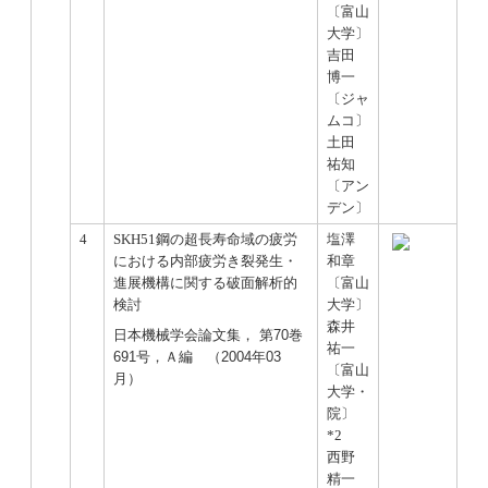
〔富山
大学〕
吉田
博一
〔ジャ
ムコ〕
土田
祐知
〔アン
デン〕
4
SKH51鋼の超長寿命域の疲労
塩澤
における内部疲労き裂発生・
和章
進展機構に関する破面解析的
〔富山
検討
大学〕
森井
日本機械学会論文集， 第70巻
祐一
691号，Ａ編 （2004年03
〔富山
月）
大学・
院〕
*2
西野
精一