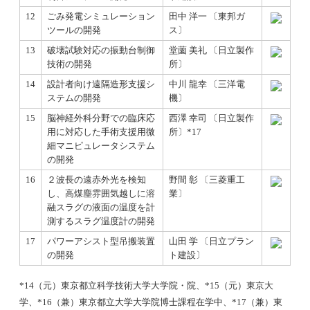
12
ごみ発電シミュレーション
田中 洋一 〔東邦ガ
ツールの開発
ス〕
13
破壊試験対応の振動台制御
堂薗 美礼 〔日立製作
技術の開発
所〕
14
設計者向け遠隔造形支援シ
中川 龍幸 〔三洋電
ステムの開発
機〕
15
脳神経外科分野での臨床応
西澤 幸司 〔日立製作
用に対応した手術支援用微
所〕*17
細マニピュレータシステム
の開発
16
２波長の遠赤外光を検知
野間 彰 〔三菱重工
し、高煤塵雰囲気越しに溶
業〕
融スラグの液面の温度を計
測するスラグ温度計の開発
17
パワーアシスト型吊搬装置
山田 学 〔日立プラン
の開発
ト建設〕
*14（元）東京都立科学技術大学大学院・院、*15（元）東京大
学、*16（兼）東京都立大学大学院博士課程在学中、*17（兼）東