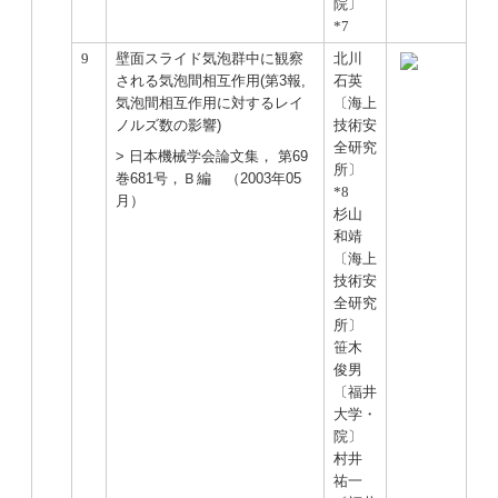
院〕
*7
9
壁面スライド気泡群中に観察
北川
される気泡間相互作用(第3報,
石英
気泡間相互作用に対するレイ
〔海上
ノルズ数の影響)
技術安
全研究
> 日本機械学会論文集， 第69
所〕
巻681号，Ｂ編 （2003年05
*8
月）
杉山
和靖
〔海上
技術安
全研究
所〕
笹木
俊男
〔福井
大学・
院〕
村井
祐一