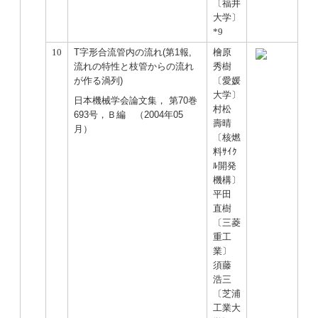
〔福井
大学〕
*9
10
T字形合流管内の流れ(第1報,
檜原
流れの特性と枝管からの流れ
秀樹
が作る渦列)
〔愛媛
大学〕
日本機械学会論文集， 第70巻
村松
693号，Ｂ編 （2004年05
壽晴
月）
〔核燃
料ｻｲｸ
ﾙ開発
機構〕
平田
直樹
〔三菱
重工
業〕
須藤
浩三
〔芝浦
工業大