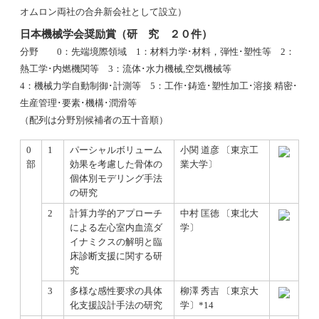
オムロン両社の合弁新会社として設立）
日本機械学会奨励賞（研 究 ２０件）
分野 0：先端境際領域 1：材料力学･材料，弾性･塑性等 2：
熱工学･内燃機関等 3：流体･水力機械,空気機械等
4：機械力学自動制御･計測等 5：工作･鋳造･塑性加工･溶接 精密･
生産管理･要素･機構･潤滑等
（配列は分野別候補者の五十音順）
0
1
パーシャルボリューム
小関 道彦 〔東京工
部
効果を考慮した骨体の
業大学〕
個体別モデリング手法
の研究
2
計算力学的アプローチ
中村 匡徳 〔東北大
による左心室内血流ダ
学〕
イナミクスの解明と臨
床診断支援に関する研
究
3
多様な感性要求の具体
柳澤 秀吉 〔東京大
化支援設計手法の研究
学〕*14