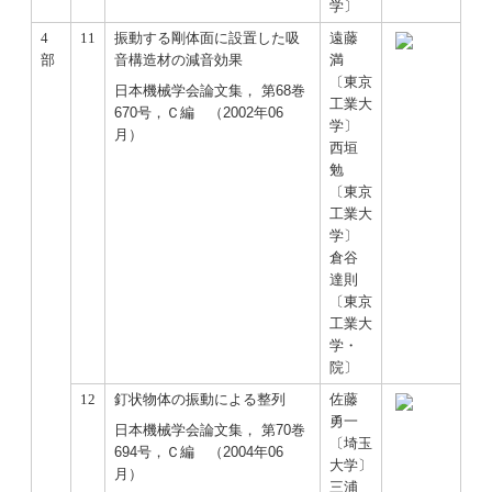
学〕
4
11
振動する剛体面に設置した吸
遠藤
部
音構造材の減音効果
満
〔東京
日本機械学会論文集， 第68巻
工業大
670号，Ｃ編 （2002年06
学〕
月）
西垣
勉
〔東京
工業大
学〕
倉谷
達則
〔東京
工業大
学・
院〕
12
釘状物体の振動による整列
佐藤
勇一
日本機械学会論文集， 第70巻
〔埼玉
694号，Ｃ編 （2004年06
大学〕
月）
三浦