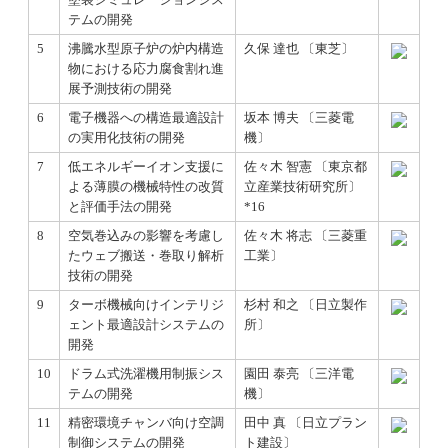
テムの開発
5
沸騰水型原子炉の炉内構造
久保 達也 〔東芝〕
物における応力腐食割れ進
展予測技術の開発
6
電子機器への構造最適設計
坂本 博夫 〔三菱電
の実用化技術の開発
機〕
7
低エネルギーイオン支援に
佐々木 智憲 〔東京都
よる薄膜の機械特性の改質
立産業技術研究所〕
と評価手法の開発
*16
8
空気巻込みの影響を考慮し
佐々木 将志 〔三菱重
たウェブ搬送・巻取り解析
工業〕
技術の開発
9
ターボ機械向けインテリジ
杉村 和之 〔日立製作
ェント最適設計システムの
所〕
開発
10
ドラム式洗濯機用制振シス
園田 泰亮 〔三洋電
テムの開発
機〕
11
精密環境チャンバ向け空調
田中 真 〔日立プラン
制御システムの開発
ト建設〕