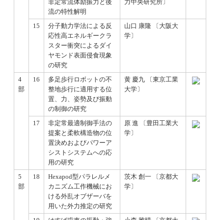
非定常流体励振力と後
力中央研究所〕
流の特性解明
15
分子動力学法による反
山口 康隆 〔大阪大
応性高エネルギークラ
学〕
スター衝突によるダイ
ヤモンド表面侵食現象
の研究
4
16
多足歩行ロボットの不
黄 慶九 〔東京工業
部
整地歩行に適用する位
大学〕
置、力、姿勢及び振動
の制御の研究
17
非定常最適制御手法の
原 進 〔豊田工業大
提案と柔軟構造物の位
学〕
置決めおよびパワーア
シストシステムへの応
用の研究
5
18
Hexapod型パラレルメ
茨木 創一 〔京都大
部
カニズム工作機械にお
学〕
ける外乱オブザーバを
用いた外力推定の研究