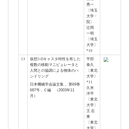
秀一
〔埼玉
大学・
院〕
辻岡
一明
〔埼玉
大学〕
*10
13
仮想3-Dキャスタ特性を有した
平田
複数の移動マニピュレータと
泰久
人間との協調による物体のハ
〔東北
ンドリング
大学〕
*11
日本機械学会論文集， 第69巻
久米
687号，Ｃ編 （2003年11
洋平
月）
〔東北
大学〕
王 志
東
〔東北
大学〕