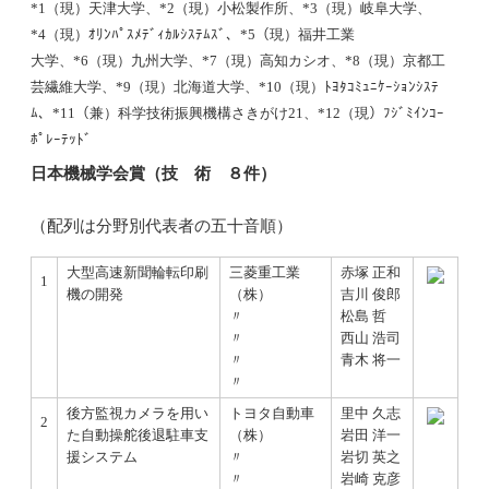
*1（現）天津大学、*2（現）小松製作所、*3（現）岐阜大学、
*4（現）ｵﾘﾝﾊﾟｽﾒﾃﾞｨｶﾙｼｽﾃﾑｽﾞ、*5（現）福井工業
大学、*6（現）九州大学、*7（現）高知カシオ、*8（現）京都工
芸繊維大学、*9（現）北海道大学、*10（現）ﾄﾖﾀｺﾐｭﾆｹｰｼｮﾝｼｽﾃ
ﾑ、*11（兼）科学技術振興機構さきがけ21、*12（現）ﾌｼﾞﾐｲﾝｺｰ
ﾎﾟﾚｰﾃｯﾄﾞ
日本機械学会賞（技 術 ８件）
（配列は分野別代表者の五十音順）
大型高速新聞輪転印刷
三菱重工業
赤塚 正和
1
機の開発
（株）
吉川 俊郎
〃
松島 哲
〃
西山 浩司
〃
青木 将一
〃
後方監視カメラを用い
トヨタ自動車
里中 久志
2
た自動操舵後退駐車支
（株）
岩田 洋一
援システム
〃
岩切 英之
〃
岩崎 克彦