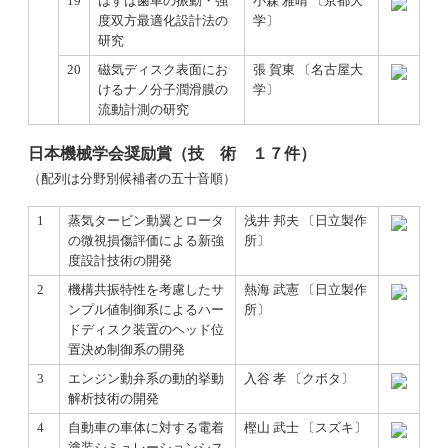
19
はすば歯車の振動・強
小森 雅晴 〔京都大
度双方最適化設計法の
学〕
研究
20
磁気ディスク表面にお
張 賀東 〔名古屋大
けるナノ分子潤滑膜の
学〕
流動計測の研究
日本機械学会奨励賞（技 術 １７件）
（配列は分野別候補者の五十音順）
1
蒸気タービン動翼とロータ
浅井 邦夫 〔日立製作
の微視損傷評価による新強
所〕
度設計技術の開発
2
機構共振特性を考慮したサ
熱海 武憲 〔日立製作
ンプル値制御系によるハー
所〕
ドディスク装置のヘッド位
置決め制御系の開発
3
エンジン動弁系の動的挙動
入谷 孝 〔クボタ〕
解析技術の開発
4
自動車の車体に対する電着
樫山 武士 〔スズキ〕
塗装シミュレーションシス