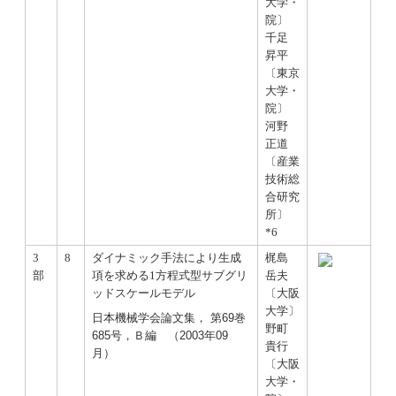
大学・
院〕
千足
昇平
〔東京
大学・
院〕
河野
正道
〔産業
技術総
合研究
所〕
*6
3
8
ダイナミック手法により生成
梶島
部
項を求める1方程式型サブグリ
岳夫
ッドスケールモデル
〔大阪
大学〕
日本機械学会論文集， 第69巻
野町
685号，Ｂ編 （2003年09
貴行
月）
〔大阪
大学・