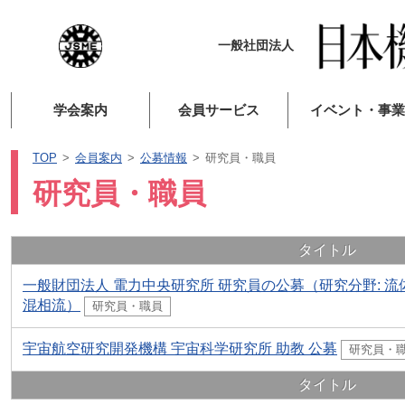
一般社団法人
学会案内
会員サービス
イベント・事業
TOP
会員案内
公募情報
研究員・職員
研究員・職員
タイトル
一般財団法人 電力中央研究所 研究員の公募（研究分野: 
混相流）
研究員・職員
宇宙航空研究開発機構 宇宙科学研究所 助教 公募
研究員・
タイトル