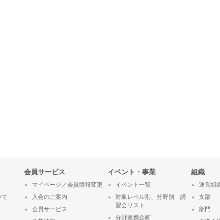
会員サービス
イベント・事業
組織
マイページ／会員情報変更
イベント一覧
運営組
いて
入会のご案内
対象レベル別、分野別 講
支部
習会リスト
会員サービス
部門
分野連携企画