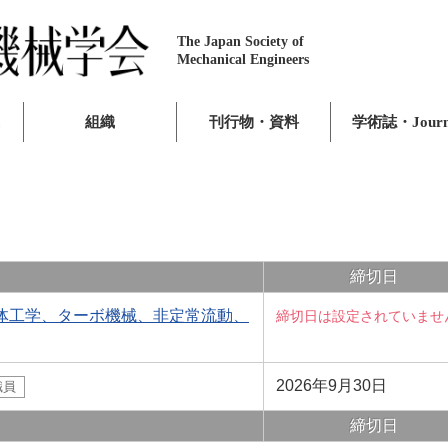
The Japan Society of
Mechanical Engineers
組織
刊行物・資料
学術誌・Journ
締切日
流体工学、ターボ機械、非定常流動、
締切日は設定されていませ
2026年9月30日
職員
締切日