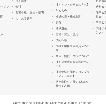
公募情報
推進会
【イベント企画者の方へ】
ートメン
会報
分科会
年次大会
各種申込・届出・証明
理事会
宣言
機械の日・機械週間
員会
よくある質問
表彰
事業委
ト
機械遺産
関連学
ンク）
規約
資格・認証・認定
シー
技術相談
機械工学振興事業資金の公
募
共催・協賛・後援について
【安全保障貿易管理につい
て】
【競争法に関わるコンプラ
イアンス宣言】
特定商取引に関する法律に
基づく表示
Copyright ©2026 The Japan Society of Mechanical Engineers.