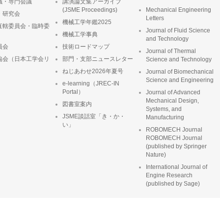
議・専門会議
講演論文集アーカイブ
(JSME Proceedings)
Mechanical Engineering
・研究会
Letters
機械工学年鑑2025
直轄委員会・臨時委
Journal of Fluid Science
機械工学事典
and Technology
員会
技術ロードマップ
Journal of Thermal
協会（日本工学会リ
部門・支部ニュースレター
Science and Technology
ねじあわせ2026年夏号
Journal of Biomechanical
Science and Engineering
e-learning（JREC-IN
Portal）
Journal of Advanced
Mechanical Design,
図書室案内
Systems, and
JSME談話室「き・か・
Manufacturing
い」
ROBOMECH Journal
ROBOMECH Journal
(published by Springer
Nature)
International Journal of
Engine Research
(published by Sage)