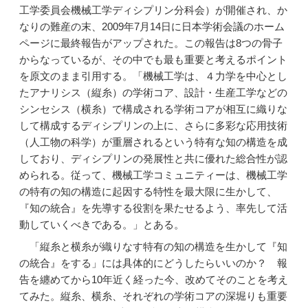
工学委員会機械工学ディシプリン分科会）が開催され、か
なりの難産の末、2009年7月14日に日本学術会議のホーム
ページに最終報告がアップされた。この報告は8つの骨子
からなっているが、その中でも最も重要と考えるポイント
を原文のまま引用する。「機械工学は、４力学を中心とし
たアナリシス（縦糸）の学術コア、設計・生産工学などの
シンセシス（横糸）で構成される学術コアが相互に織りな
して構成するディシプリンの上に、さらに多彩な応用技術
（人工物の科学）が重層されるという特有な知の構造を成
しており、ディシプリンの発展性と共に優れた総合性が認
められる。従って、機械工学コミュニティーは、機械工学
の特有の知の構造に起因する特性を最大限に生かして、
『知の統合』を先導する役割を果たせるよう、率先して活
動していくべきである。」とある。
「縦糸と横糸が織りなす特有の知の構造を生かして『知
の統合』をする」には具体的にどうしたらいいのか？ 報
告を纏めてから10年近く経った今、改めてそのことを考え
てみた。縦糸、横糸、それぞれの学術コアの深堀りも重要