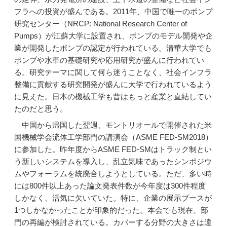
フラへの投資が盛んである。2011年、中国で唯一のポンプ
研究センター（NRCP: National Research Center of
Pumps）が江蘇大学に設置され、ポンプのモデル開発や企
業が開発したポンプの認定が行われている。清華大学でも
ポンプや水車の基礎研究や応用研究が盛んに行われてい
る。研究テーマに関して何ら迷うことなく、社会インフラ
整備に貢献する研究開発が盛んに大学で行われているよう
に見えた。日本の機械工学も昔はもっと産業と直結してい
たのだと思う。
中国から帰国した翌週、モントリオールで開催された米
国機械学会流体工学部門の講演会（ASME FED-SM2018）
に参加した。昨年度からASME FED-SMはトラック制とい
う新しいシステムを導入し、乱立気味であったシンポジウ
ムやフォーラムを統廃合しようとしている。ただ、多い時
には800件以上あった論文発表件数が今年度は300件程度
しかなく、活気に欠いていた。特に、企業の展示ブースが
1つしかなかったことが印象的だった。本会でも現在、部
門の再編が検討されている。カバーする分野の大きさは違