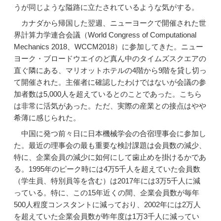
うが同じような隘路に立たされているような気がする。
カナダから帰国した翌週、ニューヨークで開催された世
界計算力学連合会議（World Congress of Computational
Mechanics 2018、WCCM2018）に参加してきた。ニュー
ヨーク・ブロードウエイのど真ん中のタイムズスクエアの
直ぐ隣にある、マリオットホテルの4階から9階を貸し切っ
て開催された。主催者に確認したわけではないが会議の参
加者数は5,000人を超えているとのことであった。こちら
は非常に活気があった。ただ、実際の産業との接点はやや
希薄に感じられた。
中国に発つ前々日に日本機械学会の合宿理事会に参加し
た。最近の理事会の最も重要な検討課題は会員数の減少、
特に、企業会員の減少に如何にして歯止めを掛けるかであ
る。1995年のピーク時には4万5千人を超えていた会員数
（学生員、特別員等を含む）は2017年には3万5千人に減
っている。特に、この15年近くの間、企業会員数が毎年
500人程度コンスタントに減っており、2002年には2万人
を超えていた企業会員数が昨年度は1万3千人に減ってい