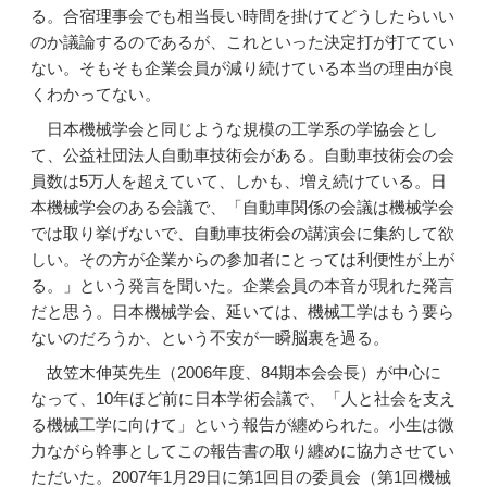
る。合宿理事会でも相当長い時間を掛けてどうしたらいい
のか議論するのであるが、これといった決定打が打ててい
ない。そもそも企業会員が減り続けている本当の理由が良
くわかってない。
日本機械学会と同じような規模の工学系の学協会とし
て、公益社団法人自動車技術会がある。自動車技術会の会
員数は5万人を超えていて、しかも、増え続けている。日
本機械学会のある会議で、「自動車関係の会議は機械学会
では取り挙げないで、自動車技術会の講演会に集約して欲
しい。その方が企業からの参加者にとっては利便性が上が
る。」という発言を聞いた。企業会員の本音が現れた発言
だと思う。日本機械学会、延いては、機械工学はもう要ら
ないのだろうか、という不安が一瞬脳裏を過る。
故笠木伸英先生（2006年度、84期本会会長）が中心に
なって、10年ほど前に日本学術会議で、「人と社会を支え
る機械工学に向けて」という報告が纏められた。小生は微
力ながら幹事としてこの報告書の取り纏めに協力させてい
ただいた。2007年1月29日に第1回目の委員会（第1回機械