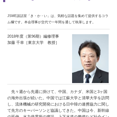
JSME談話室「き・か・い」は、気軽な話題を集めて提供するコラ
ム欄です。本会理事が交代で一年間を通して執筆します。
2018年度（第96期）編修理事
加藤 千幸［東京大学 教授］
先々週から先週に掛けて、中国、カナダ、米国と3ヶ国
の海外出張が続いた。中国では江蘇大学と清華大学を訪問
し、流体機械の研究開発における日中韓の連携協力に関し
て先方のキーパーソンと協議してきた。中国は今、新幹線
の延伸、水力発電所の建設、上下水道の整備など社会イン