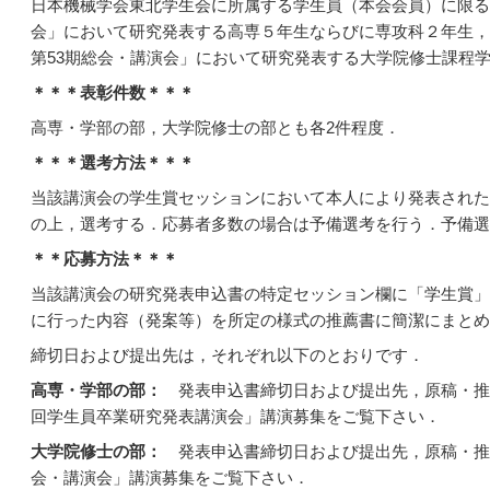
日本機械学会東北学生会に所属する学生員（本会会員）に限る
会」において研究発表する高専５年生ならびに専攻科２年生，
第53期総会・講演会」において研究発表する大学院修士課程
＊＊＊表彰件数＊＊＊
高専・学部の部，大学院修士の部とも各2件程度．
＊＊＊選考方法＊＊＊
当該講演会の学生賞セッションにおいて本人により発表された
の上，選考する．応募者多数の場合は予備選考を行う．予備選
＊＊応募方法＊＊＊
当該講演会の研究発表申込書の特定セッション欄に「学生賞」
に行った内容（発案等）を所定の様式の推薦書に簡潔にまとめ
締切日および提出先は，それぞれ以下のとおりです．
高専・学部の部
：
発表申込書締切日および提出先，原稿・推薦
回学生員卒業研究発表講演会」講演募集をご覧下さい．
大学院修士の部
：
発表申込書締切日および提出先，原稿・推
会・講演会」講演募集をご覧下さい．