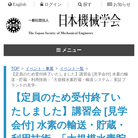
English
ログイン
探す
お知らせ
一般社団法人
The Japan Society of
Mechanical Engineers
メニュー
TOP
イベント・事業
イベント一覧
【定員のため受付終了いたしました】講習会 [見学会付] 水素の輸
送・貯蔵・利用技術 -「大規模水素貯蔵・輸送システム」実証プ
ラントの見学-
【定員のため受付終了い
たしました】講習会 [見学
会付] 水素の輸送・貯蔵・