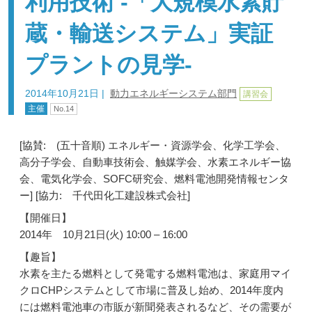
利用技術 -「大規模水素貯
蔵・輸送システム」実証
プラントの見学-
2014年10月21日
|
動力エネルギーシステム部門
講習会
主催
No.14
[協賛: (五十音順) エネルギー・資源学会、化学工学会、
高分子学会、自動車技術会、触媒学会、水素エネルギー協
会、電気化学会、SOFC研究会、燃料電池開発情報センタ
ー] [協力: 千代田化工建設株式会社]
【開催日】
2014年 10月21日(火) 10:00 – 16:00
【趣旨】
水素を主たる燃料として発電する燃料電池は、家庭用マイ
クロCHPシステムとして市場に普及し始め、2014年度内
には燃料電池車の市販が新聞発表されるなど、その需要が