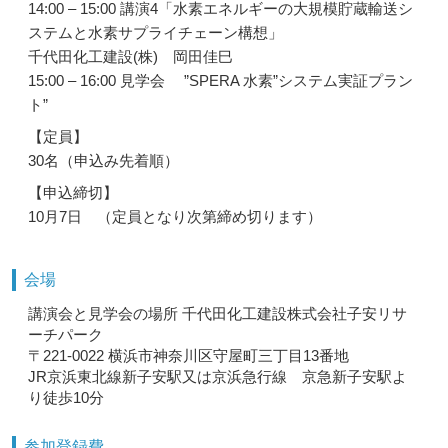
14:00 – 15:00 講演4「水素エネルギーの大規模貯蔵輸送シ
ステムと水素サプライチェーン構想」
千代田化工建設(株) 岡田佳巳
15:00 – 16:00 見学会 ”SPERA 水素”システム実証プラン
ト”
【定員】
30名（申込み先着順）
【申込締切】
10月7日 （定員となり次第締め切ります）
会場
講演会と見学会の場所 千代田化工建設株式会社子安リサ
ーチパーク
〒221-0022 横浜市神奈川区守屋町三丁目13番地
JR京浜東北線新子安駅又は京浜急行線 京急新子安駅よ
り徒歩10分
参加登録費