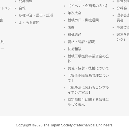
公募情報
推進会
【イベント企画者の方へ】
ートメン
会報
分科会
年次大会
各種申込・届出・証明
理事会
宣言
機械の日・機械週間
員会
よくある質問
表彰
事業委
ト
機械遺産
関連学
ンク）
規約
資格・認証・認定
シー
技術相談
機械工学振興事業資金の公
募
共催・協賛・後援について
【安全保障貿易管理につい
て】
【競争法に関わるコンプラ
イアンス宣言】
特定商取引に関する法律に
基づく表示
Copyright ©2026 The Japan Society of Mechanical Engineers.