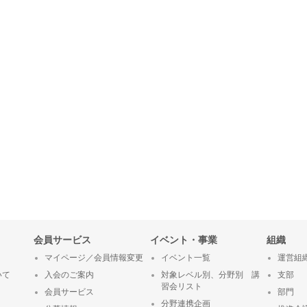
会員サービス
イベント・事業
組織
マイページ／会員情報変更
イベント一覧
運営組
いて
入会のご案内
対象レベル別、分野別 講
支部
習会リスト
会員サービス
部門
分野連携企画