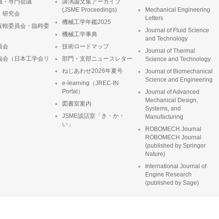
議・専門会議
講演論文集アーカイブ
(JSME Proceedings)
Mechanical Engineering
・研究会
Letters
機械工学年鑑2025
直轄委員会・臨時委
Journal of Fluid Science
機械工学事典
and Technology
員会
技術ロードマップ
Journal of Thermal
協会（日本工学会リ
部門・支部ニュースレター
Science and Technology
ねじあわせ2026年夏号
Journal of Biomechanical
Science and Engineering
e-learning（JREC-IN
Portal）
Journal of Advanced
Mechanical Design,
図書室案内
Systems, and
JSME談話室「き・か・
Manufacturing
い」
ROBOMECH Journal
ROBOMECH Journal
(published by Springer
Nature)
International Journal of
Engine Research
(published by Sage)