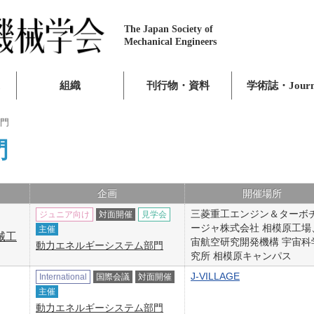
The Japan Society of
Mechanical Engineers
組織
刊行物・資料
学術誌・Journ
門
門
企画
開催場所
三菱重工エンジン＆ターボ
ジュニア向け
対面開催
見学会
ージャ株式会社 相模原工場
主催
械工
宙航空研究開発機構 宇宙科
動力エネルギーシステム部門
究所 相模原キャンパス
J-VILLAGE
International
国際会議
対面開催
主催
動力エネルギーシステム部門