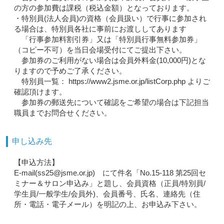
の方の参加費は課税（税込金額）となっております。
・特別員(法人会員)の資格（会員扱い）で行事に参加され
る場合は、特別員各社に事前にお渡ししてあります
「行事参加料割引券」又は「特別員行事無料参加券」
（コピー不可）を当日会場受付にてご提出下さい。
参加券のご利用がない場合は会員外料金(10,000円)とな
りますので予めご了承ください。
特別員一覧： https://www2.jsme.or.jp/listCorp.php よりご
確認頂けます。
参加券の郵送先について確認をご希望の場合は下記担当
職員までお問合せください。
申し込み先
【申込方法】
E-mail(ss25@jsme.or.jp) にて件名「No.15-118 第25回セ
ミナー＆サロン申込み」と題し、会員資格（正員/特別員/
学生員/一般学生/会員外)、会員番号、氏名、連絡先（住
所・電話・電子メール）を明記の上、お申込み下さい。