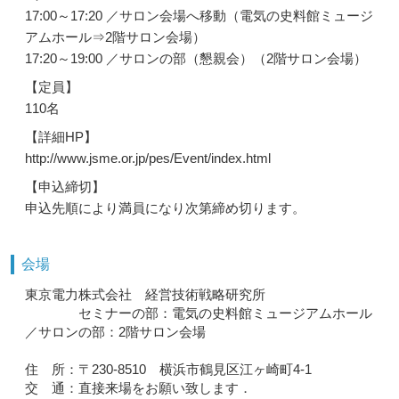
17:00～17:20 ／サロン会場へ移動（電気の史料館ミュージ
アムホール⇒2階サロン会場）
17:20～19:00 ／サロンの部（懇親会）（2階サロン会場）
【定員】
110名
【詳細HP】
http://www.jsme.or.jp/pes/Event/index.html
【申込締切】
申込先順により満員になり次第締め切ります。
会場
東京電力株式会社 経営技術戦略研究所
セミナーの部：電気の史料館ミュージアムホール
／サロンの部：2階サロン会場
住 所：〒230-8510 横浜市鶴見区江ヶ崎町4-1
交 通：直接来場をお願い致します．