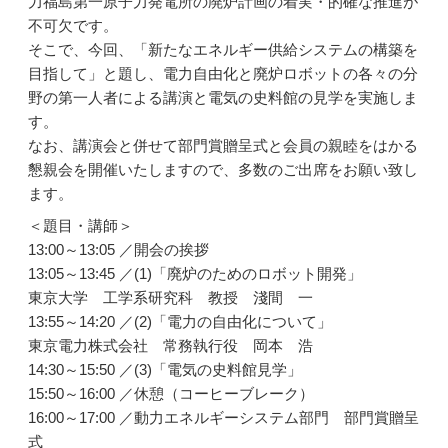
力福島第一原子力発電所の廃炉計画の着実・的確な推進が
不可欠です。
そこで、今回、「新たなエネルギー供給システムの構築を
目指して」と題し、電力自由化と廃炉ロボットの各々の分
野の第一人者による講演と電気の史料館の見学を実施しま
す。
なお、講演会と併せて部門賞贈呈式と会員の親睦をはかる
懇親会を開催いたしますので、多数のご出席をお願い致し
ます。
＜題目・講師＞
13:00～13:05 ／開会の挨拶
13:05～13:45 ／(1)「廃炉のためのロボット開発」
東京大学 工学系研究科 教授 淺間 一
13:55～14:20 ／(2)「電力の自由化について」
東京電力株式会社 常務執行役 岡本 浩
14:30～15:50 ／(3)「電気の史料館見学」
15:50～16:00 ／休憩（コーヒーブレーク）
16:00～17:00 ／動力エネルギーシステム部門 部門賞贈呈
式