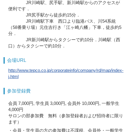
JR川崎駅、尻手駅、新川崎駅からのアクセスが
便利です．
JR尻手駅から徒歩約15分．
JR川崎駅下車 西口より臨港バス、川54系統
（58番乗り場）元住吉行き「江ヶ崎八幡」下車，徒歩約5
分．
JR新川崎駅からタクシーで約10分．川崎駅（西
口）からタクシーで約10分．
会場URL
http://www.tepco.co.jp/corporateinfo/company/rd/map/index-
j.html
参加登録費
会員 7,000円, 学生員 3,000円, 会員外 10,000円, 一般学生
4,000円
サロンの部参加費 無料（参加登録者および招待者に限り
ます）
・会員・学生員の方の参加費は不課税、会員外・一般学生