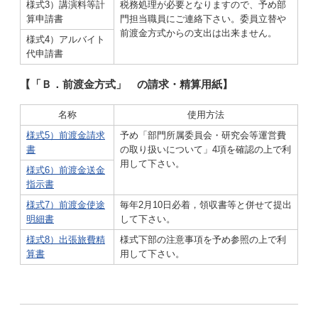
様式3）講演料等計
税務処理が必要となりますので、予め部
算申請書
門担当職員にご連絡下さい。委員立替や
前渡金方式からの支出は出来ません。
様式4）アルバイト
代申請書
【「Ｂ．前渡金方式」 の請求・精算用紙】
名称
使用方法
様式5）前渡金請求
予め「部門所属委員会・研究会等運営費
書
の取り扱いについて」4項を確認の上で利
用して下さい。
様式6）前渡金送金
指示書
様式7）前渡金使途
毎年2月10日必着，領収書等と併せて提出
明細書
して下さい。
様式8）出張旅費精
様式下部の注意事項を予め参照の上で利
算書
用して下さい。