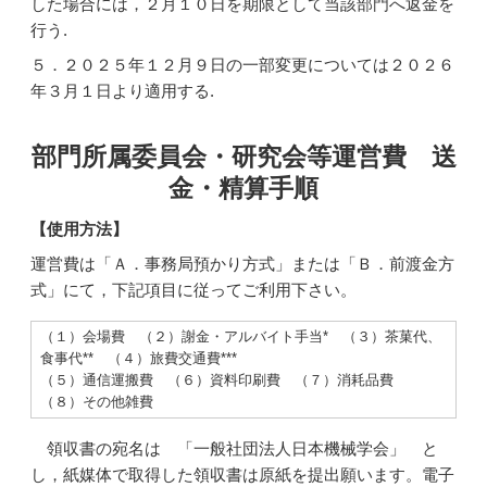
した場合には，２月１０日を期限として当該部門へ返金を
行う.
５．２０２５年１２月９日の一部変更については２０２６
年３月１日より適用する.
部門所属委員会・研究会等運営費 送
金・精算手順
【使用方法】
運営費は「Ａ．事務局預かり方式」または「Ｂ．前渡金方
式」にて，下記項目に従ってご利用下さい。
（１）会場費 （２）謝金・アルバイト手当* （３）茶菓代、
食事代** （４）旅費交通費***
（５）通信運搬費 （６）資料印刷費 （７）消耗品費
（８）その他雑費
領収書の宛名は 「一般社団法人日本機械学会」 と
し，紙媒体で取得した領収書は原紙を提出願います。電子