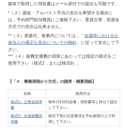
媒体で取得した領収書はメール添付での提出も可能です。
*（２）謝金・アルバイト手当の支出を希望する場合に
は，予め部門担当職員にご連絡下さい。委員立替，前渡金
方式での支出は出来ません。
**（３）茶菓代、食事代については，「
会議等における公
益法人の適正な支出についての指針
」に従って支出して下
さい。
***（４）旅費交通費の清算にあたっては指定の様式をご
使用下さい（様式2，または様式8）。
【「Ａ．事務局預かり方式」の請求・精算用紙】
名称
使用方法
様式1）立替金請求
毎年2月10日必着，領収書等と併せて提出
書
して下さい。
様式2）出張旅費請
様式下部の注意事項を予め参照の上で利
求書
用して下さい。