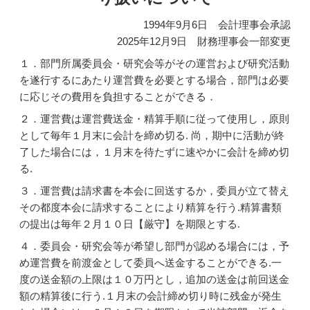
1994年9月6日 会計理事会承認
2025年12月9日 財務理事会一部変更
１．部門所属委員会・研究会等がその運営および研究活動
を遂行するにあたり運営費を必要とする場合，部門は必要
に応じその費用を負担することができる．
２．運営費は運営費送金・精算手順に従って使用し，原則
として毎年１月末に会計を締め切る. 尚，期中に活動が終
了した場合には，１月末を待たずに速やかに会計を締め切
る.
３．運営費は請求書を本会に回送するか，委員が立て替え
その都度本会に請求することにより精算を行う.精算書類
の提出は毎年２月１０日【厳守】を期限とする.
４．委員会・研究会等が希望し部門が認める場合には，予
め運営費を前渡金として委員へ送金することができる.一
度の送金額の上限は１０万円とし，追加の送金は前回送金
額の精算後に行う.１月末の会計締め切り時に残金が発生