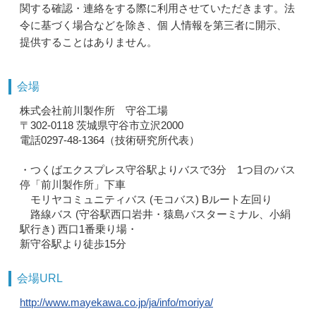
関する確認・連絡をする際に利用させていただきます。法
令に基づく場合などを除き、個 人情報を第三者に開示、
提供することはありません。
会場
株式会社前川製作所 守谷工場
〒302-0118 茨城県守谷市立沢2000
電話0297-48-1364（技術研究所代表）
・つくばエクスプレス守谷駅よりバスで3分 1つ目のバス
停「前川製作所」下車
モリヤコミュニティバス (モコバス) Bルート左回り
路線バス (守谷駅西口岩井・猿島バスターミナル、小絹
駅行き) 西口1番乗り場・
新守谷駅より徒歩15分
会場URL
http://www.mayekawa.co.jp/ja/info/moriya/