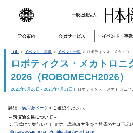
一般社団法人
学会案内
会員サービス
イベント・事業
TOP
イベント・事業
イベント一覧
ロボティクス・メカトロニクス
ロボティクス・メカトロニ
2026（ROBOMECH2026）
2026年6月28日 - 2026年7月01日
|
ロボティクス・メカトロニク
詳細は
講演会ページ
をご確認ください。
～
講演論文集について～
DL形式にて発行いたします。講演論文集をご希望の方は下記U
https://www.jsme.or.jp/publication/event-pub/