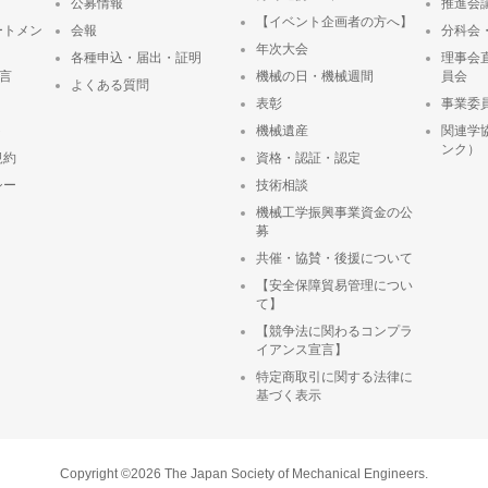
公募情報
推進会
【イベント企画者の方へ】
ートメン
会報
分科会
年次大会
各種申込・届出・証明
理事会
宣言
機械の日・機械週間
員会
よくある質問
表彰
事業委
ト
機械遺産
関連学
ンク）
規約
資格・認証・認定
シー
技術相談
機械工学振興事業資金の公
募
共催・協賛・後援について
【安全保障貿易管理につい
て】
【競争法に関わるコンプラ
イアンス宣言】
特定商取引に関する法律に
基づく表示
Copyright ©2026 The Japan Society of Mechanical Engineers.