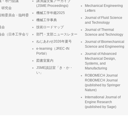
議・専門会議
講演論文集アーカイブ
(JSME Proceedings)
Mechanical Engineering
・研究会
Letters
機械工学年鑑2025
直轄委員会・臨時委
Journal of Fluid Science
機械工学事典
and Technology
員会
技術ロードマップ
Journal of Thermal
協会（日本工学会リ
部門・支部ニュースレター
Science and Technology
ねじあわせ2026年夏号
Journal of Biomechanical
Science and Engineering
e-learning（JREC-IN
Portal）
Journal of Advanced
Mechanical Design,
図書室案内
Systems, and
JSME談話室「き・か・
Manufacturing
い」
ROBOMECH Journal
ROBOMECH Journal
(published by Springer
Nature)
International Journal of
Engine Research
(published by Sage)