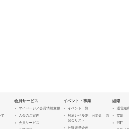
会員サービス
イベント・事業
組織
マイページ／会員情報変更
イベント一覧
運営組
いて
入会のご案内
対象レベル別、分野別 講
支部
習会リスト
会員サービス
部門
分野連携企画