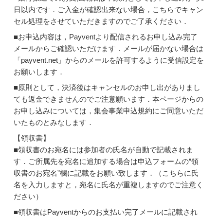
日以内です．ご入金が確認出来ない場合，こちらでキャン
セル処理をさせていただきますのでご了承ください．
■お申込内容は，Payventより配信されるお申し込み完了
メールからご確認いただけます．メールが届かない場合は
「payvent.net」からのメールを許可するように受信設定を
お願いします．
■原則として，決済後はキャンセルのお申し出がありまし
ても返金できませんのでご注意願います．本ページからの
お申し込みについては，集会事業申込規約にご同意いただ
いたものとみなします．
【領収書】
■領収書のお宛名には参加者の氏名が自動で記載されま
す．ご所属先を宛名に追加する場合は申込フォームの”領
収書のお宛名”欄に記載をお願い致します．（こちらに氏
名を入力しますと，宛名に氏名が重複しますのでご注意く
ださい）
■領収書はPayventからのお支払い完了メールに記載され