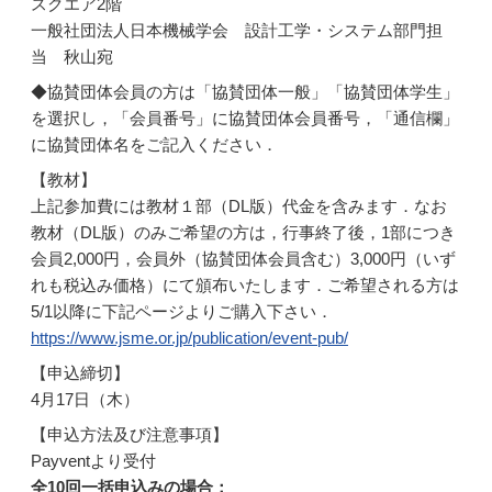
スクエア2階
一般社団法人日本機械学会 設計工学・システム部門担
当 秋山宛
◆協賛団体会員の方は「協賛団体一般」「協賛団体学生」
を選択し，「会員番号」に協賛団体会員番号，「通信欄」
に協賛団体名をご記入ください．
【教材】
上記参加費には教材１部（DL版）代金を含みます．なお
教材（DL版）のみご希望の方は，行事終了後，1部につき
会員2,000円，会員外（協賛団体会員含む）3,000円（いず
れも税込み価格）にて頒布いたします．ご希望される方は
5/1以降に下記ページよりご購入下さい．
https://www.jsme.or.jp/publication/event-pub/
【申込締切】
4月17日（木）
【申込方法及び注意事項】
Payventより受付
全10回一括申込みの場合：